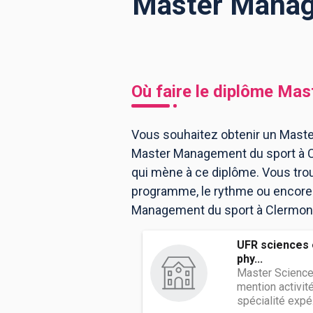
Master Manage
BTS
Écoles
Masters
Licences pro
Articles
Où faire le diplôme
Mast
CAP
Bac pro
Vous souhaitez obtenir un Maste
Master Management du sport à C
Bachelors
qui mène à ce diplôme. Vous tro
programme, le rythme ou encore l
Management du sport à Clermont
UFR sciences 
phy...
Master Science
mention activité
spécialité expé.