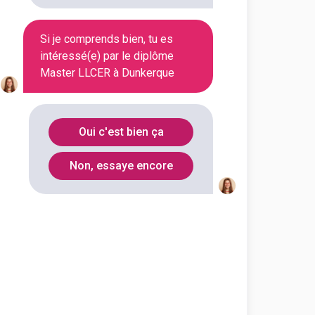
on en cliquant sur le bouton ci-
Si je comprends bien, tu es
Voir la fiche
intéressé(e) par le diplôme
Master LLCER à Dunkerque
 lettres et sciences humaines
Oui c'est bien ça
 Arts, lettres, langues mention
angues spécialité langues
Non, essaye encore
outes les informations dont tu as
on en cliquant sur le bouton ci-
Voir la fiche