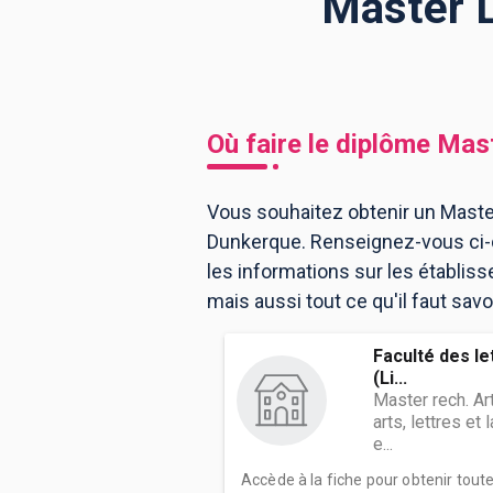
Master L
BTS
Écoles
Masters
Licences pro
Articles
Où faire le diplôme
Mas
CAP
Bac pro
Vous souhaitez obtenir un Maste
Dunkerque. Renseignez-vous ci-d
Bachelors
les informations sur les établi
mais aussi tout ce qu'il faut sav
Faculté des l
(Li...
Master rech. Ar
arts, lettres et
e...
Accède à la fiche pour obtenir tout