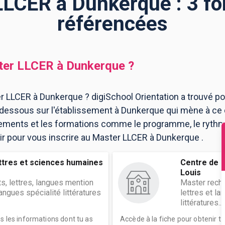
LCER à Dunkerque : 3 f
référencées
ter LLCER
à
Dunkerque
?
r LLCER à Dunkerque ? digiSchool Orientation a trouvé p
essous sur l'établissement à Dunkerque qui mène à ce 
ssements et les formations comme le programme, le ryth
oir pour vous inscrire au Master LLCER à Dunkerque .
ettres et sciences humaines
Centre de g
Louis
ts, lettres, langues mention
Master rech.
 langues spécialité littératures
lettres et l
littératures...
es les informations dont tu as
Accède à la fiche pour obtenir t