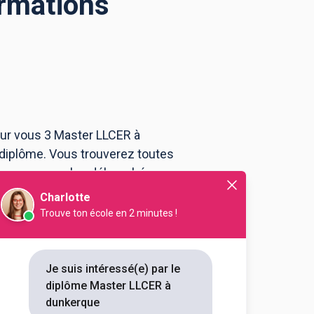
ormations
our vous 3 Master LLCER à
diplôme. Vous trouverez toutes
me ou encore les débouchés,
Charlotte
Trouve ton école en 2 minutes !
estion universitaire Saint-
 Arts, lettres, langues mention
angues spécialité langues
Je suis intéressé(e) par le
diplôme Master LLCER à
dunkerque
outes les informations dont tu as