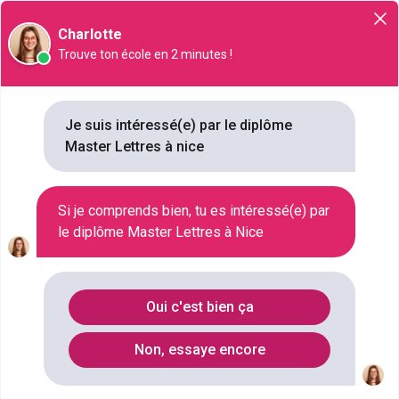
Orientation
Charlotte
Trouve ton école en 2 minutes !
Master Lettres à Nice : 16
Je suis intéressé(e) par le diplôme
Master Lettres à nice
formations référencées
Si je comprends bien, tu es intéressé(e) par
Où faire le diplôme
Master Lettres
à
le diplôme Master Lettres à Nice
Nice
?
Oui c'est bien ça
Vous souhaitez obtenir un Master Lettres à Nice ?
digiSchool Orientation a trouvé pour vous 16 Master
Non, essaye encore
Lettres à Nice. Renseignez-vous ci-dessous sur
l'établissement à Nice qui mène à ce diplôme. Vous