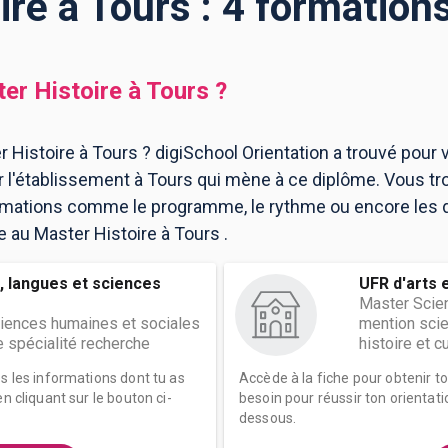
ire à Tours : 4 formation
er Histoire
à
Tours
?
 Histoire à Tours ? digiSchool Orientation a trouvé pour 
l'établissement à Tours qui mène à ce diplôme. Vous tr
ormations comme le programme, le rythme ou encore les 
re au Master Histoire à Tours .
, langues et sciences
UFR d'arts 
Master Scie
ciences humaines et sociales
mention scie
e spécialité recherche
histoire et cul
es les informations dont tu as
Accède à la fiche pour obtenir t
n cliquant sur le bouton ci-
besoin pour réussir ton orientati
dessous.