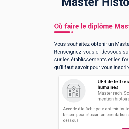
Master Histo
BTS
Écoles
Masters
Où faire le diplôme
Mast
Licences pro
Articles
Vous souhaitez obtenir un Master
CAP
Renseignez-vous ci-dessous sur 
Bac pro
sur les établissements et les f
Bachelors
qu'il faut savoir pour vous inscri
UFR de lettres
humaines
Master rech. S
mention histoir
Accède à la fiche pour obtenir tout
besoin pour réussir ton orientation e
dessous.