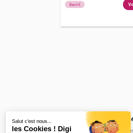
Vo
Bac+5
UFR centre d'
Renais...
Master rech. Ar