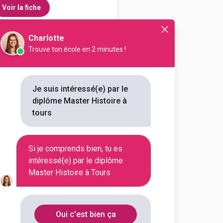
Voir la fiche
Charlotte
Trouve ton école en 2 minutes !
et sciences humaines
nces humaines et sociales
nces historiques spécialité
Je suis intéressé(e) par le
diplôme Master Histoire à
outes les informations dont tu as
tours
on en cliquant sur le bouton ci-
Si je comprends bien, tu es
Voir la fiche
intéressé(e) par le diplôme
Master Histoire à Tours
Oui c'est bien ça