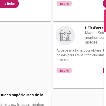
ir la fiche
Bac+5
UFR d'arts 
Master Scie
mention scie
histoire
Accède à la fiche pour obtenir t
besoin pour réussir ton orientati
dessous.
Bac+5
études supérieures de la
ts, lettres, langues mention