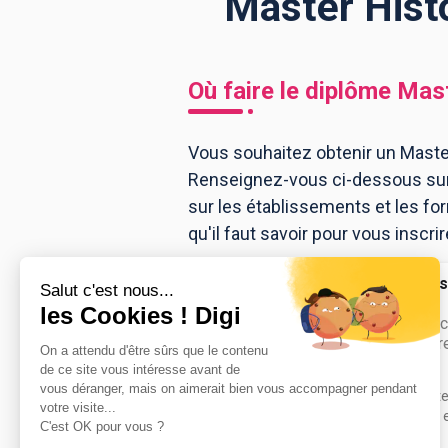
Master Histo
BTS
Écoles
Masters
Où faire le diplôme
Mast
Licences pro
Articles
Vous souhaitez obtenir un Master
CAP
Renseignez-vous ci-dessous sur 
Bac pro
sur les établissements et les f
Bachelors
qu'il faut savoir pour vous inscri
UFR de lettre
(Mont-Sa...
Master rech. S
mention histoir
sciences his...
Accède à la fiche pour obtenir tout
besoin pour réussir ton orientation e
dessous.