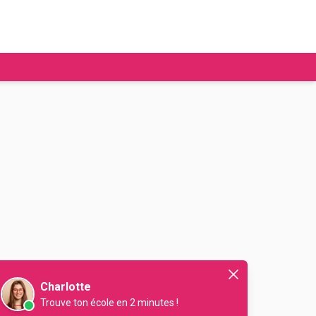
tudier à l'étranger
Ecoles de commerce
Job étudiant
BAFA
Ecoles d'ingénieur
ie étudiante
Universités
ogement étudiant
ourses
Charlotte
Trouve ton école en 2 minutes !