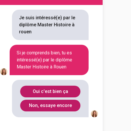
on référencée
Je suis intéressé(e) par le
diplôme Master Histoire à
rouen
 vous 1 Master Histoire à Rouen.
ouverez toutes les informations
Si je comprends bien, tu es
intéressé(e) par le diplôme
débouchés, mais aussi tout ce
Master Histoire à Rouen
Oui c'est bien ça
Non, essaye encore