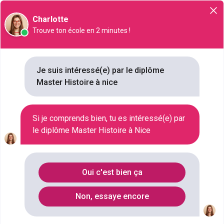
Orientation
Charlotte
Trouve ton école en 2 minutes !
Master Histoire à Nice : 2
Je suis intéressé(e) par le diplôme
Master Histoire à nice
formations référencées
Si je comprends bien, tu es intéressé(e) par
Où faire le diplôme
Master Histoire
à
le diplôme Master Histoire à Nice
Nice
?
Oui c'est bien ça
Vous souhaitez obtenir un Master Histoire à Nice ?
digiSchool Orientation a trouvé pour vous 2 Master
Non, essaye encore
Histoire à Nice. Renseignez-vous ci-dessous sur
l'établissement à Nice qui mène à ce diplôme. Vous