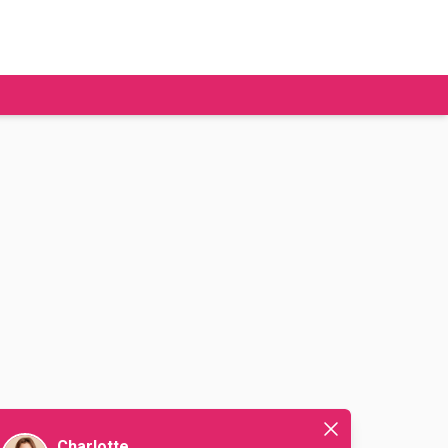
tudier à l'étranger
Ecoles de commerce
Job étudiant
BAFA
Ecoles d'ingénieur
ie étudiante
Universités
ogement étudiant
ourses
Charlotte