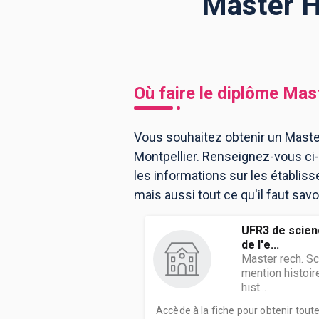
Master Hi
BTS
Écoles
Masters
Licences pro
Articles
Où faire le diplôme
Mast
CAP
Bac pro
Vous souhaitez obtenir un Master 
Montpellier. Renseignez-vous ci
Bachelors
les informations sur les établi
mais aussi tout ce qu'il faut savo
UFR3 de scien
de l'e...
Master rech. S
mention histoire
hist...
Accède à la fiche pour obtenir tout