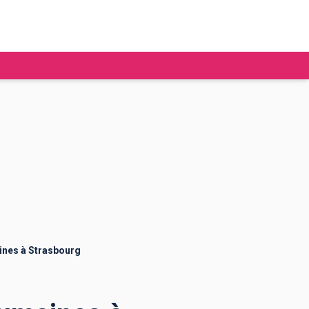
tudier à l'étranger
Ecoles de commerce
Job étudiant
BAFA
Ecoles d'ingénieur
ie étudiante
Universités
ogement étudiant
nes à Strasbourg
ourses