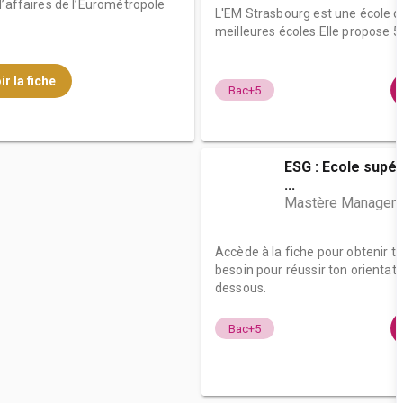
d’affaires de l’Eurométropole
L'EM Strasbourg est une école 
meilleures écoles.Elle propose
ir la fiche
Bac+5
ESG : Ecole supé
...
Mastère Managem
Accède à la fiche pour obtenir t
besoin pour réussir ton orientati
dessous.
Bac+5