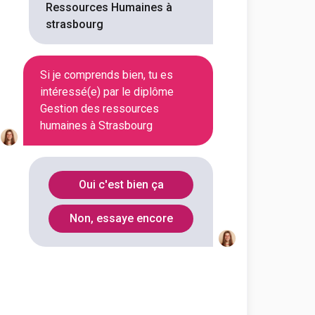
Ressources Humaines à
de commerce réputée, parmi les
strasbourg
 5 programmes en management ...
Voir la fiche
Si je comprends bien, tu es
intéressé(e) par le diplôme
Gestion des ressources
humaines à Strasbourg
rieure de gestion, commerce
ent des Ressources Humaines
Oui c'est bien ça
outes les informations dont tu as
on en cliquant sur le bouton ci-
Non, essaye encore
Voir la fiche