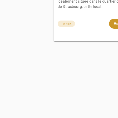
Idéalement située dans le quartier 
de Strasbourg, cette local...
Vo
Bac+5