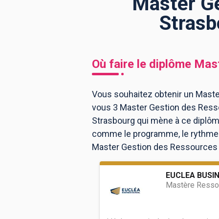
Master G
Strasb
BTS
Écoles
Masters
Licences pro
Articles
Où faire le diplôme
Mast
CAP
Bac pro
Vous souhaitez obtenir un Maste
vous 3 Master Gestion des Ress
Bachelors
Strasbourg qui mène à ce diplôme
comme le programme, le rythme ou
Master Gestion des Ressources 
EUCLEA BUSIN
Mastère Resso