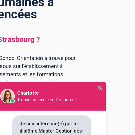
umaines à
rencées
Strasbourg
?
chool Orientation a trouvé pour
ous sur l'établissement à
ssements et les formations
voir pour vous inscrire au
Charlotte
Trouve ton école en 2 minutes !
urg : Ecole de management
, économie, gestion mention
spécialité gestion des
Je suis intéressé(e) par le
humaines
diplôme Master Gestion des