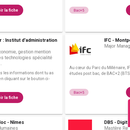
ir la fiche
Bac+5
 : Institut d'administration
IFC - Montpe
Major Manag
économie, gestion mention
 technologies spécialité
..
Au cœur du Parc du Millénaire, I
es les informations dont tu as
études post bac, de BAC+2 (BTS)
n cliquant sur le bouton ci-
Bac+5
ir la fiche
oc - Nîmes
DBS - Digit
Humaines
Mastère Re