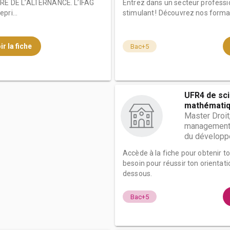
E DE L’ALTERNANCE. L’IFAG
Entrez dans un secteur professi
pri...
stimulant ! Découvrez nos form
ir la fiche
Bac+5
UFR4 de sc
mathématiqu
Master Droit
management 
du développe
Accède à la fiche pour obtenir t
besoin pour réussir ton orientati
dessous.
Bac+5