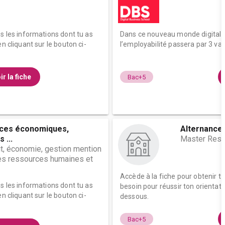
es les informations dont tu as
Dans ce nouveau monde digitali
n cliquant sur le bouton ci-
l’employabilité passera par 3 varia
ir la fiche
Bac+5
nces économiques,
Alternance 
 ...
Master Res
t, économie, gestion mention
s ressources humaines et
Accède à la fiche pour obtenir t
es les informations dont tu as
besoin pour réussir ton orientati
n cliquant sur le bouton ci-
dessous.
Bac+5