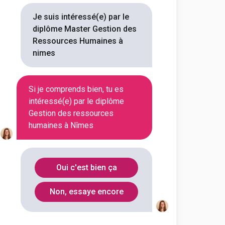
Je suis intéressé(e) par le
diplôme Master Gestion des
sé, nous pensons que
Ressources Humaines à
bles clés :...
nimes
Voir la fiche
Si je comprends bien, tu es
intéressé(e) par le diplôme
Gestion des ressources
humaines à Nîmes
Languedoc - Montpellier
sources Humaines
Oui c'est bien ça
outes les informations dont tu as
on en cliquant sur le bouton ci-
Non, essaye encore
Voir la fiche