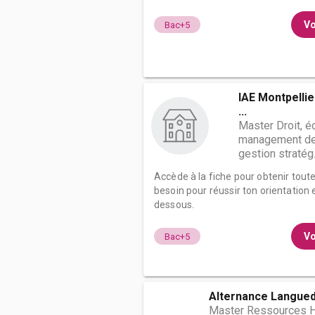
Vo
Bac+5
IAE Montpellier
...
Master Droit, 
management des
gestion stratég.
Accède à la fiche pour obtenir tout
besoin pour réussir ton orientation e
dessous.
Vo
Bac+5
Alternance Langued
Master Ressources 