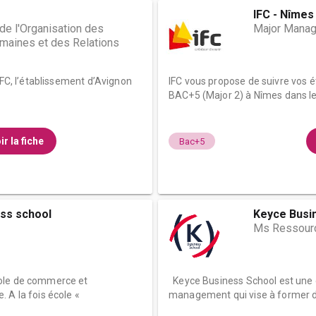
IFC - Nîmes
de l'Organisation des
Major Manag
aines et des Relations
IFC, l’établissement d’Avignon
IFC vous propose de suivre vos 
BAC+5 (Major 2) à Nîmes dans le 
ir la fiche
Bac+5
ss school
Keyce Busin
Ms Ressour
ole de commerce et
Keyce Business School est une
 A la fois école «
management qui vise à former 