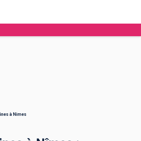
tudier à l'étranger
Ecoles de commerce
Job étudiant
BAFA
Ecoles d'ingénieur
ie étudiante
Universités
ogement étudiant
ines à Nimes
ourses