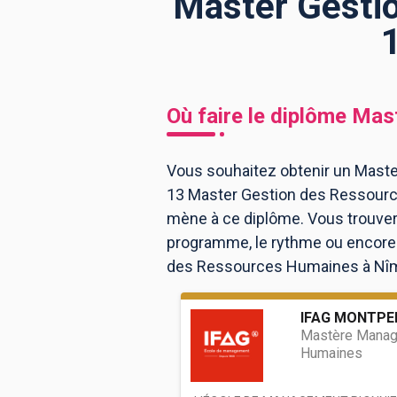
Master Gesti
BTS
Écoles
Masters
Licences pro
Articles
Où faire le diplôme
Mast
CAP
Bac pro
Vous souhaitez obtenir un Maste
13 Master Gestion des Ressourc
Bachelors
mène à ce diplôme. Vous trouver
programme, le rythme ou encore l
des Ressources Humaines à Nîm
IFAG MONTPE
Mastère Manag
Humaines