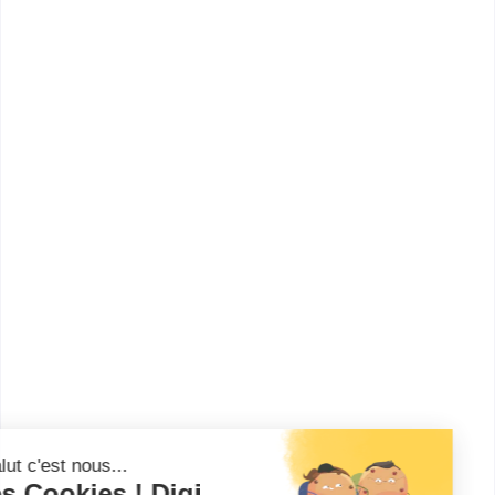
Master Monnaie, Banque,
Finance, Assurance parcours
Banque et Finance : Chargé de
Clientèle Pa...
Accède à la fiche pour obtenir toutes les
informations dont tu as besoin pour réussir ton
orientation en cliquant sur le bouton ci-dessous.
Bac+5
Voir la fiche
Toulouse School of
Management (TSM)
Master Finance parcours
Financial Markets and Risk
Evaluation
Accède à la fiche pour obtenir toutes les
informations dont tu as besoin pour réussir ton
orientation en cliquant sur le bouton ci-dessous.
Bac+5
Voir la fiche