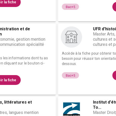
ir la fiche
Bac+5
nistration et de
UFR d'histo
n
Master Arts,
économie, gestion mention
cultures et 
communication spécialité
cultures et pa
Accède à la fiche pour obtenir t
es les informations dont tu as
besoin pour réussir ton orientati
n cliquant sur le bouton ci-
dessous.
Bac+5
ir la fiche
, littératures et
Institut d'
To...
ttres, langues mention
Master Droit