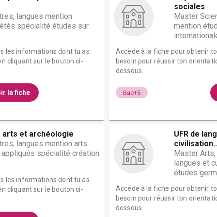
sociales
ttres, langues mention
Master Scie
iétés spécialité études sur
mention étu
internationale
es les informations dont tu as
Accède à la fiche pour obtenir t
n cliquant sur le bouton ci-
besoin pour réussir ton orientati
dessous.
ir la fiche
Bac+5
, arts et archéologie
UFR de lang
ttres, langues mention arts
civilisation..
s appliqués spécialité création
Master Arts,
langues et c
études germa
es les informations dont tu as
Accède à la fiche pour obtenir t
n cliquant sur le bouton ci-
besoin pour réussir ton orientati
dessous.