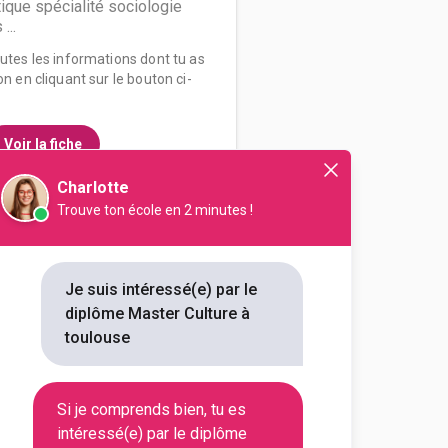
tique spécialité sociologie
...
outes les informations dont tu as
on en cliquant sur le bouton ci-
Voir la fiche
Charlotte
Trouve ton école en 2 minutes !
ire, arts et archéologie
 lettres, langues mention arts
arts appliqués spécialité design
Je suis intéressé(e) par le
diplôme Master Culture à
outes les informations dont tu as
toulouse
on en cliquant sur le bouton ci-
Si je comprends bien, tu es
Voir la fiche
intéressé(e) par le diplôme