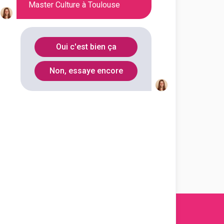
Master Culture à Toulouse
ues, littératures et
.
Oui c'est bien ça
 lettres, langues mention
ultures étrangères spécialité
Non, essaye encore
ph...
outes les informations dont tu as
on en cliquant sur le bouton ci-
Voir la fiche