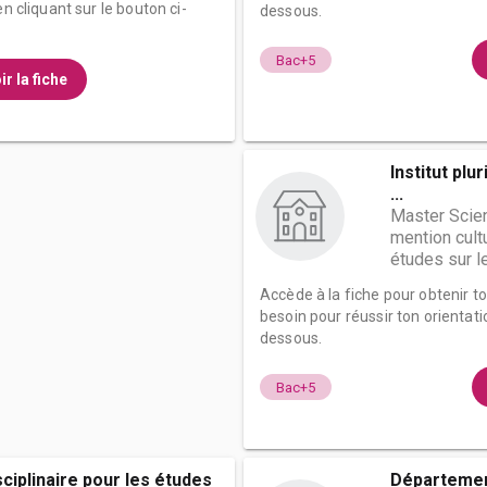
n cliquant sur le bouton ci-
dessous.
Bac+5
ir la fiche
Institut plu
...
Master Scie
mention cult
études sur l
Accède à la fiche pour obtenir t
besoin pour réussir ton orientati
dessous.
Bac+5
isciplinaire pour les études
Départemen