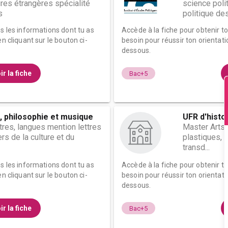
ures étrangères spécialité
science poli
s
politique des 
es les informations dont tu as
Accède à la fiche pour obtenir t
n cliquant sur le bouton ci-
besoin pour réussir ton orientati
dessous.
ir la fiche
Bac+5
, philosophie et musique
UFR d'histo
ttres, langues mention lettres
Master Arts,
rs de la culture et du
plastiques, 
transd...
es les informations dont tu as
Accède à la fiche pour obtenir t
n cliquant sur le bouton ci-
besoin pour réussir ton orientati
dessous.
ir la fiche
Bac+5