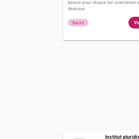
besoin pour réussir ton orientation e
dessous.
Vo
Bac+5
Institut plurid