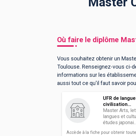
Master C
BTS
Écoles
Masters
Licences pro
Articles
Où faire le diplôme
Mast
CAP
Bac pro
Vous souhaitez obtenir un Master
Toulouse. Renseignez-vous ci-de
Bachelors
informations sur les établissem
aussi tout ce qu'il faut savoir po
UFR de langues
civilisation...
Master Arts, le
langues et cult
études japonai..
Accède à la fiche pour obtenir tout