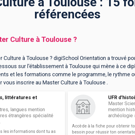
ulture à Toulouse : 15 f
référencées
er Culture
à
Toulouse
?
 Culture à Toulouse ? digiSchool Orientation a trouvé po
ssous sur l'établissement à Toulouse qui mène à ce dip
ents et les formations comme le programme, le rythme 
ur vous inscrire au Master Culture à Toulouse .
, littératures et
UFR d'histo
Master Scie
ttres, langues mention
mention histo
ures étrangères spécialité
archéologie s
.
Accède à la fiche pour obtenir t
es les informations dont tu as
besoin pour réussir ton orientati