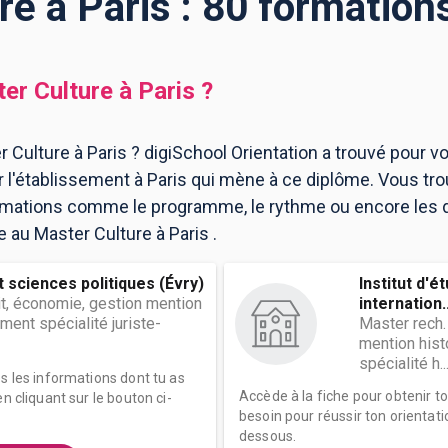
re à Paris : 80 formation
er Culture
à
Paris
?
Culture à Paris ? digiSchool Orientation a trouvé pour vo
l'établissement à Paris qui mène à ce diplôme. Vous tro
ormations comme le programme, le rythme ou encore les 
re au Master Culture à Paris .
t sciences politiques (Évry)
Institut d'é
t, économie, gestion mention
internation..
ment spécialité juriste-
Master rech.
mention histo
spécialité h..
es les informations dont tu as
Accède à la fiche pour obtenir t
n cliquant sur le bouton ci-
besoin pour réussir ton orientati
dessous.