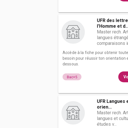
UFR des lettr
l'Homme et d..
Master rech. Ar
langues étrangè
comparaisons int
Accède à la fiche pour obtenir tout
besoin pour réussir ton orientation e
dessous.
Vo
Bac+5
UFR Langues et
orien...
Master rech. Ar
langues et cult
études v...