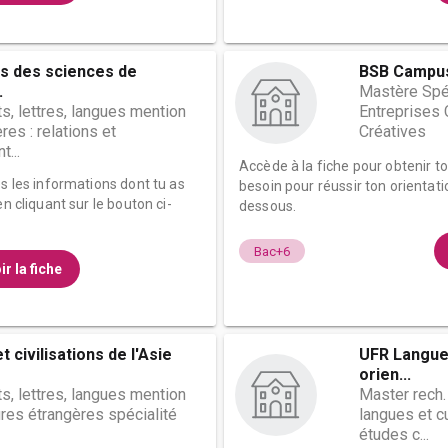
es des sciences de
BSB Campus
.
Mastère Spé
ts, lettres, langues mention
Entreprises 
res : relations et
Créatives
...
Accède à la fiche pour obtenir t
es les informations dont tu as
besoin pour réussir ton orientati
n cliquant sur le bouton ci-
dessous.
Bac+6
ir la fiche
 civilisations de l'Asie
UFR Langues 
orien...
ts, lettres, langues mention
Master rech.
ures étrangères spécialité
langues et c
études c...