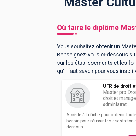
Master Cultu
BTS
Écoles
Masters
Où faire le diplôme
Mast
Licences pro
Articles
Vous souhaitez obtenir un Master 
CAP
Renseignez-vous ci-dessous sur 
Bac pro
sur les établissements et les f
Bachelors
qu'il faut savoir pour vous inscri
UFR de droit e
Master pro Droi
droit et manage
administrat...
Accède à la fiche pour obtenir tout
besoin pour réussir ton orientation e
dessous.