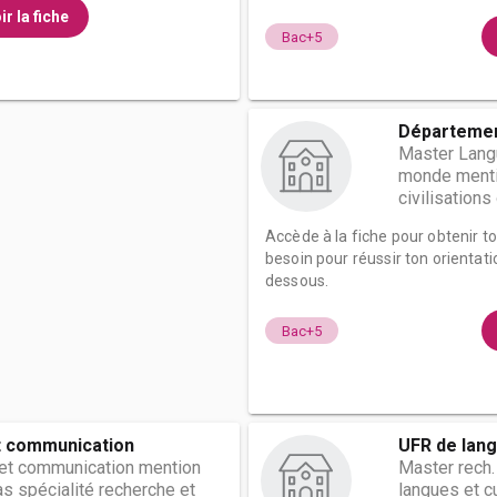
ir la fiche
Bac+5
Départemen
Master Langu
monde mentio
civilisations o
Accède à la fiche pour obtenir t
besoin pour réussir ton orientati
dessous.
Bac+5
t communication
UFR de lang
 et communication mention
Master rech.
as spécialité recherche et
langues et c