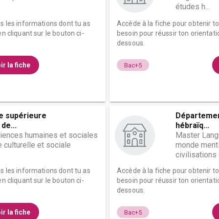
études h...
es les informations dont tu as
Accède à la fiche pour obtenir t
n cliquant sur le bouton ci-
besoin pour réussir ton orientati
dessous.
ir la fiche
Bac+5
le supérieure
Département
de...
hébraïq...
ciences humaines et sociales
Master Langu
 culturelle et sociale
monde mentio
civilisations o
es les informations dont tu as
Accède à la fiche pour obtenir t
n cliquant sur le bouton ci-
besoin pour réussir ton orientati
dessous.
ir la fiche
Bac+5