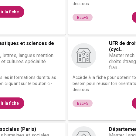
dessous.
ir la fiche
Bac+5
astiques et sciences de
UFR de droi
(cycl...
, lettres, langues mention
Master rech.
 et cultures spécialité
droits étrang
fran...
es les informations dont tu as
Accède à la fiche pour obtenir t
n cliquant sur le bouton ci-
besoin pour réussir ton orientati
dessous.
ir la fiche
Bac+5
sociales (Paris)
Départemen
s humaines et sociales
Master Langu