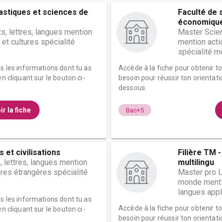
astiques et sciences de
Faculté de 
économiqu
ts, lettres, langues mention
Master Scie
 et cultures spécialité
mention acti
spécialité mé
es les informations dont tu as
Accède à la fiche pour obtenir t
n cliquant sur le bouton ci-
besoin pour réussir ton orientati
dessous.
ir la fiche
Bac+5
 et civilisations
Filière TM 
, lettres, langues mention
multilingu
ures étrangères spécialité
Master pro L
monde menti
langues appli
es les informations dont tu as
Accède à la fiche pour obtenir t
n cliquant sur le bouton ci-
besoin pour réussir ton orientati