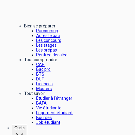
Bien se préparer
Parcoursup
Après le bac
Les concours
Les stages
Les prépas
Rentrée décalée
Tout comprendre
CAP
Bac pro
BTS
DUT
Licences
Masters
Tout savoir
Étudier à l'étranger
BAFA
Vie étudiante
Logement étudiant
Bourses
Job étudiant
Outils