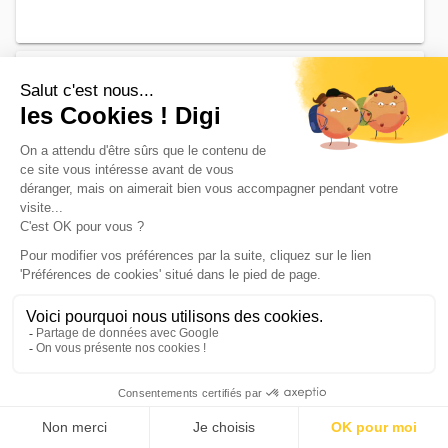
Faculté d'arts, lettres et langues
Master pro Arts, lettres, langues
mention lettres, langues et cultures
spécialité ingénierie d...
Accède à la fiche pour obtenir toutes les informations
dont tu as besoin pour réussir ton orientation en cliquant
sur le bouton ci-dessous.
Bac+5
Voir la fiche
Faculté des lettres, sciences du
langage et ...
Master Arts, lettres, langues mention
arts spécialité arts de la scène