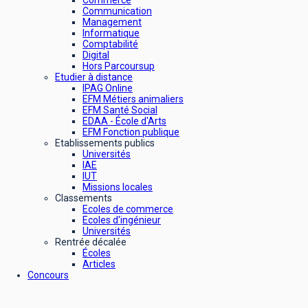
Commerce
Communication
Management
Informatique
Comptabilité
Digital
Hors Parcoursup
Etudier à distance
IPAG Online
EFM Métiers animaliers
EFM Santé Social
EDAA - École d'Arts
EFM Fonction publique
Etablissements publics
Universités
IAE
IUT
Missions locales
Classements
Ecoles de commerce
Ecoles d'ingénieur
Universités
Rentrée décalée
Écoles
Articles
Concours