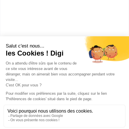
sciences humaines...
Master pro Arts, lettres, langues
mention langues étrangères
appliquées à l'internationalisati...
Accède à la fiche pour obtenir toutes les
informations dont tu as besoin pour réussir ton
orientation en cliquant sur le bouton ci-dessous.
Bac+5
Voir la fiche
Publicité sur le réseau digiSchool
C.G.U/C.G.V