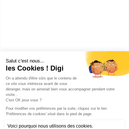
ESPCI Paris : Ecole
supérieure de physique e...
Master rech. Sciences et
technologies mention chimie
fondamentale et appliquée
spécialité phys...
L'Ecole supérieure de physique et de chimie
industrielles de la ville de Paris - ESCPI Paris, fait
partie des grandes écoles...
Bac+5
Voir la fiche