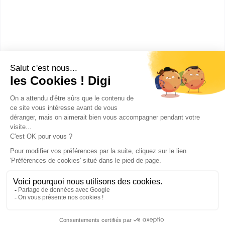
Master Sciences, technologies,
santé mention chimie spécialité
polymères et surfaces
Accède à la fiche pour obtenir toutes les
informations dont tu as besoin pour réussir ton
orientation en cliquant sur le bouton ci-dessous.
Bac+5
Voir la fiche
Publicité sur le réseau digiSchool
C.G.U/C.G.V
Contact