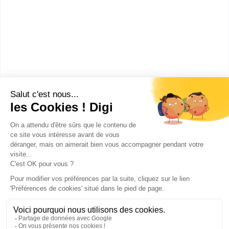
UFR des Sciences - UVSQ
Master rech. Sciences,
technologies, santé mention
chimie spécialité chimie
supramoléculaire e...
Accède à la fiche pour obtenir toutes les
informations dont tu as besoin pour réussir ton
orientation en cliquant sur le bouton ci-dessous.
Bac+5
Voir la fiche
Publicité sur le réseau digiSchool