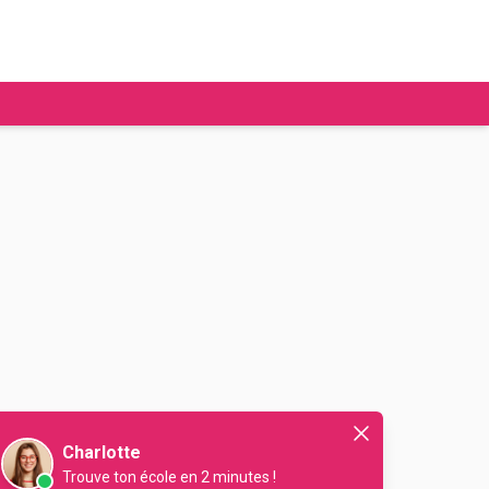
tudier à l'étranger
Ecoles de commerce
Job étudiant
BAFA
Ecoles d'ingénieur
ie étudiante
Universités
ogement étudiant
ourses
Charlotte
Trouve ton école en 2 minutes !