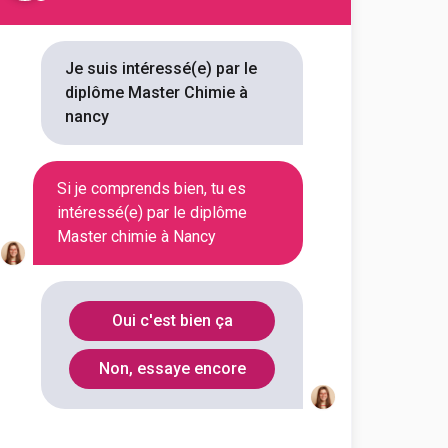
s référencées
Je suis intéressé(e) par le
diplôme Master Chimie à
nancy
vous 2 Master Chimie à Nancy.
ouverez toutes les informations
Si je comprends bien, tu es
débouchés, mais aussi tout ce
intéressé(e) par le diplôme
Master chimie à Nancy
 sciences et technologies
Oui c'est bien ça
ces, technologies, santé
ie spécialité synthèse,
élisation...
Non, essaye encore
outes les informations dont tu as
on en cliquant sur le bouton ci-