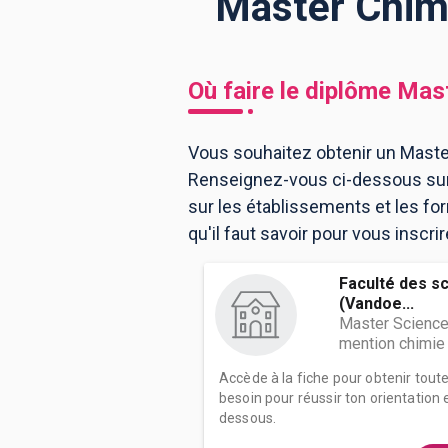
Master Chimi
BTS
Écoles
Masters
Où faire le diplôme
Mast
Licences pro
Articles
Vous souhaitez obtenir un Maste
CAP
Renseignez-vous ci-dessous sur 
Bac pro
sur les établissements et les f
Bachelors
qu'il faut savoir pour vous inscr
Faculté des s
(Vandoe...
Master Science
mention chimie 
Accède à la fiche pour obtenir tout
besoin pour réussir ton orientation e
dessous.