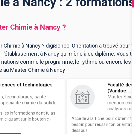
e à Nancy : 2 formation
er Chimie
à
Nancy
?
r Chimie à Nancy ? digiSchool Orientation a trouvé pour 
l'établissement à Nancy qui mène à ce diplôme. Vous tr
ormations comme le programme, le rythme ou encore les 
ire au Master Chimie à Nancy .
ciences et technologies
Faculté des
(Vandoe...
s, technologies, santé
Master Scien
spécialité chimie du solide
mention chim
analyses mod
es les informations dont tu as
Accède à la fiche pour obtenir t
n cliquant sur le bouton ci-
besoin pour réussir ton orientati
dessous.