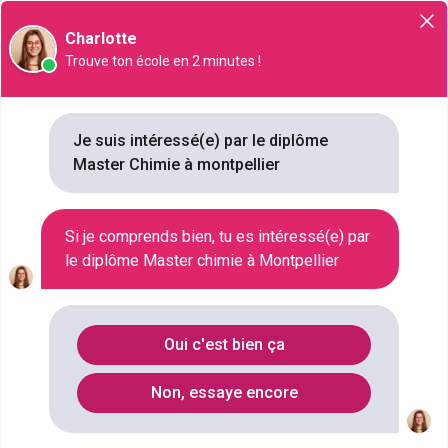
Orientation
Charlotte
Trouve ton école en 2 minutes !
Master Chimie à Montpellier : 7
Je suis intéressé(e) par le diplôme
Master Chimie à montpellier
formations référencées
Si je comprends bien, tu es intéressé(e) par
Où faire le diplôme
Master Chimie
à
le diplôme Master chimie à Montpellier
Montpellier
?
Oui c'est bien ça
Vous souhaitez obtenir un Master Chimie à
Montpellier ? digiSchool Orientation a trouvé pour
Non, essaye encore
vous 7 Master Chimie à Montpellier. Renseignez-
vous ci-dessous sur l'établissement à Montpellier