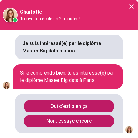
Orientation
Charlotte
Trouve ton école en 2 minutes !
Master Big data à Paris : 8
Je suis intéressé(e) par le diplôme
Master Big data à paris
formations référencées
Si je comprends bien, tu es intéressé(e) par
Où faire le diplôme
Master Big data
à
le diplôme Master Big data à Paris
Paris
?
Oui c'est bien ça
Vous souhaitez obtenir un Master Big data à Paris ?
digiSchool Orientation a trouvé pour vous 8 Master
Non, essaye encore
Big data à Paris. Renseignez-vous ci-dessous sur
l'établissement à Paris qui mène à ce diplôme. Vous