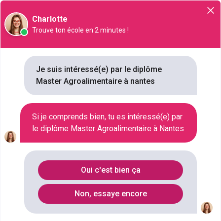
Orientation
Charlotte
Trouve ton école en 2 minutes !
Master Agroalimentaire à
Je suis intéressé(e) par le diplôme
Master Agroalimentaire à nantes
Nantes : 5 formations
référencées
Si je comprends bien, tu es intéressé(e) par
le diplôme Master Agroalimentaire à Nantes
Où faire le diplôme
Master
Agroalimentaire
à
Nantes
?
Oui c'est bien ça
Vous souhaitez obtenir un Master Agroalimentaire à
Non, essaye encore
Nantes ? digiSchool Orientation a trouvé pour vous 5
Master Agroalimentaire à Nantes. Renseignez-vous