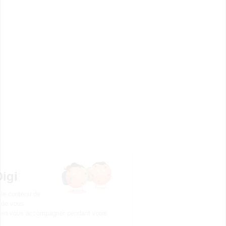
orientation en cliquant sur le bouton ci-dessous.
Bac+5
Voir la fiche
One Business School
Mastère Supply Chain Achat
Approvisionnement (MSAA)
One Business School, école 100% en ligne, forme les
acteurs de l’économie de demain, au croisement de
la...
Bac+5
Voir la fiche