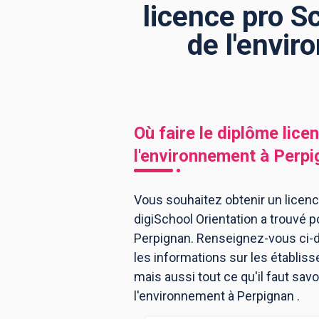
licence pro S
de l'envi
BTS
Écoles
Masters
Licences pro
Articles
CAP
Où faire le diplôme
lice
Bac pro
l'environnement
à
Perpi
Bachelors
Vous souhaitez obtenir un licenc
digiSchool Orientation a trouvé 
Perpignan. Renseignez-vous ci-d
les informations sur les établi
mais aussi tout ce qu'il faut sav
l'environnement à Perpignan .