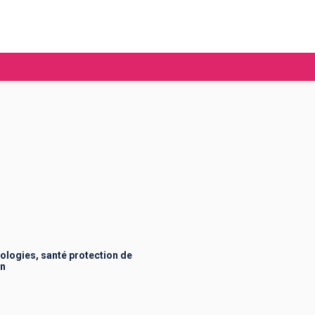
tudier à l'étranger
Ecoles de commerce
Job étudiant
BAFA
Ecoles d'ingénieur
ie étudiante
Universités
ogement étudiant
ologies, santé protection de
an
ourses