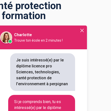
nté protection
 formation
Charlotte
Trouve ton école en 2 minutes !
tection de
Je suis intéressé(e) par le
diplôme licence pro
ironnement à Perpignan ?
Sciences, technologies,
tection de l'environnement à
santé protection de
iplôme. Vous trouverez toutes
l'environnement à perpignan
me ou encore les débouchés,
es, santé protection de
Si je comprends bien, tu es
intéressé(e) par le diplôme