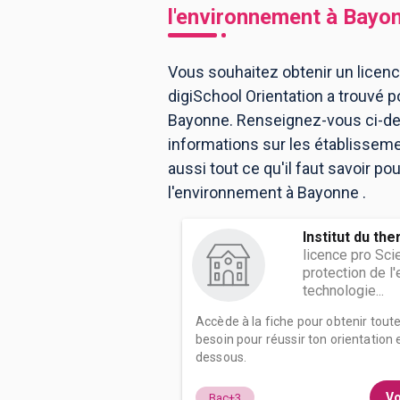
l'environnement
à
Bayo
BTS
Écoles
Masters
Vous souhaitez obtenir un licenc
digiSchool Orientation a trouvé 
Licences pro
Articles
Bayonne. Renseignez-vous ci-des
CAP
informations sur les établissem
aussi tout ce qu'il faut savoir p
Bac pro
l'environnement à Bayonne .
Bachelors
Institut du th
licence pro Sci
protection de l
technologie...
Accède à la fiche pour obtenir tout
besoin pour réussir ton orientation e
dessous.
Vo
Bac+3