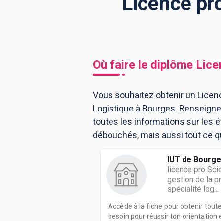
Licence pr
BTS
Écoles
Masters
Licences pro
Articles
Où faire le diplôme
Lice
CAP
Bac pro
Vous souhaitez obtenir un Licenc
Logistique à Bourges. Renseigne
Bachelors
toutes les informations sur les
débouchés, mais aussi tout ce qu'
IUT de Bourg
licence pro Sci
gestion de la pr
spécialité log...
Accède à la fiche pour obtenir tout
besoin pour réussir ton orientation e