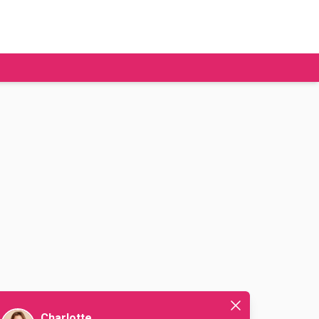
tudier à l'étranger
Ecoles de commerce
Job étudiant
BAFA
Ecoles d'ingénieur
ie étudiante
Universités
ogement étudiant
ourses
Charlotte