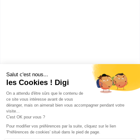
UFR de Physique, ingénierie,
terre, environn...
licence pro Sciences,
technologies, santé génie civil et
construction spécialité
prospection e...
Accède à la fiche pour obtenir toutes les
informations dont tu as besoin pour réussir ton
orientation en cliquant sur le bouton ci-dessous.
Bac+3
Voir la fiche