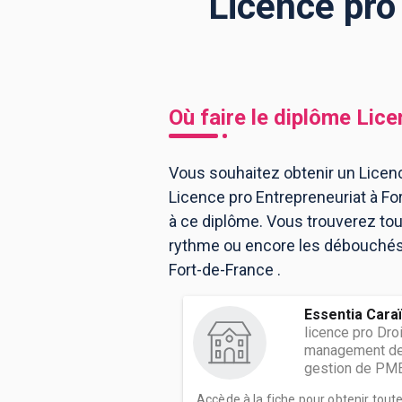
Licence pro
BTS
Écoles
Masters
Licences pro
Articles
Où faire le diplôme
Lice
CAP
Bac pro
Vous souhaitez obtenir un Licenc
Licence pro Entrepreneuriat à F
Bachelors
à ce diplôme. Vous trouverez to
rythme ou encore les débouchés, 
Fort-de-France .
Essentia Cara
licence pro Dro
management des
gestion de PME
Accède à la fiche pour obtenir tout