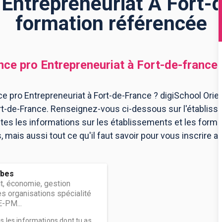
 Entrepreneuriat À Fort-d
formation référencée
nce pro Entrepreneuriat
à
Fort-de-france
e pro Entrepreneuriat à Fort-de-France ? digiSchool Orien
ort-de-France. Renseignez-vous ci-dessous sur l'établis
utes les informations sur les établissements et les for
mais aussi tout ce qu'il faut savoir pour vous inscrire a
ïbes
it, économie, gestion
 organisations spécialité
-PM...
es les informations dont tu as