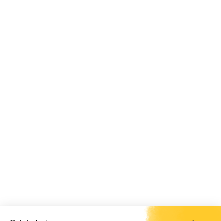
licence pro Sciences,
technologies, santé énergie et
génie climatique spécialité
maîtrise de l...
Accède à la fiche pour obtenir toutes les
informations dont tu as besoin pour réussir ton
orientation en cliquant sur le bouton ci-dessous.
Bac+3
Voir la fiche
IUT d'Orsay
licence pro Sciences,
technologies, santé
transformations industrielles
spécialité ingénierie ...
Accède à la fiche pour obtenir toutes les
informations dont tu as besoin pour réussir ton
orientation en cliquant sur le bouton ci-dessous.