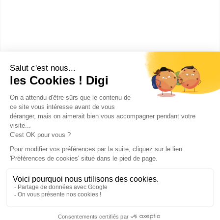
licence pro Sciences humaines
et sociales développement et
protection du patrimoine culturel
s...
Accède à la fiche pour obtenir toutes les
informations dont tu as besoin pour réussir ton
orientation en cliquant sur le bouton ci-dessous.
Bac+3
Voir la fiche
Publicité sur le réseau digiSchool
C.G.U/C.G.V
Contact