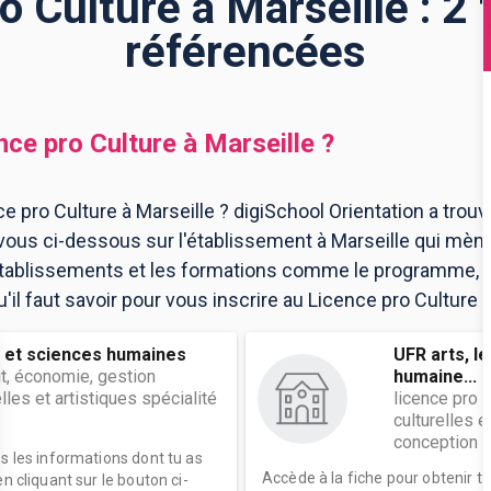
o Culture à Marseille : 2
référencées
nce pro Culture
à
Marseille
?
e pro Culture à Marseille ? digiSchool Orientation a trou
vous ci-dessous sur l'établissement à Marseille qui mèn
 établissements et les formations comme le programme, l
il faut savoir pour vous inscrire au Licence pro Culture à
s et sciences humaines
UFR arts, l
it, économie, gestion
humaine...
elles et artistiques spécialité
licence pro A
culturelles e
conception ..
es les informations dont tu as
Accède à la fiche pour obtenir t
n cliquant sur le bouton ci-