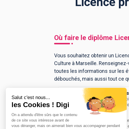
Licence pr
BTS
Écoles
Masters
Licences pro
Articles
Où faire le diplôme
Lice
CAP
Bac pro
Vous souhaitez obtenir un Licenc
Culture à Marseille. Renseignez-
Bachelors
toutes les informations sur les
débouchés, mais aussi tout ce qu'
UFR de lettre
licence pro Dro
activités cultur
managemen...
Accède à la fiche pour obtenir tout
besoin pour réussir ton orientation e