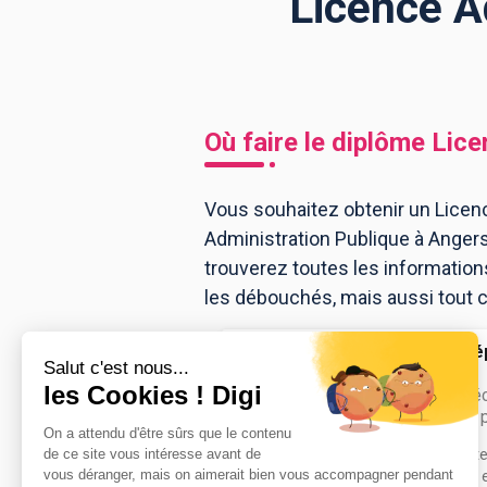
Licence A
BTS
Écoles
Masters
Licences pro
Articles
Où faire le diplôme
Lice
CAP
Bac pro
Vous souhaitez obtenir un Licenc
Administration Publique à Anger
Bachelors
trouverez toutes les informatio
les débouchés, mais aussi tout ce
Institut de pré
g...
licence Droit, 
administration 
Accède à la fiche pour obtenir tout
besoin pour réussir ton orientation e