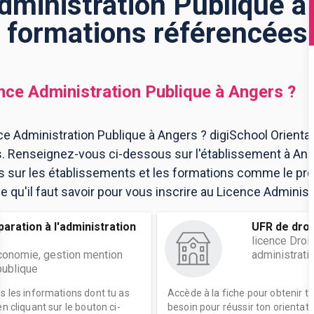
dministration Publique à 
formations référencées
nce Administration Publique
à
Angers
?
e Administration Publique à Angers ? digiSchool Orientat
s. Renseignez-vous ci-dessous sur l'établissement à An
ns sur les établissements et les formations comme le p
 qu'il faut savoir pour vous inscrire au Licence Administ
paration à l'administration
UFR de droi
licence Droi
économie, gestion mention
administrati
publique
es les informations dont tu as
Accède à la fiche pour obtenir t
n cliquant sur le bouton ci-
besoin pour réussir ton orientati