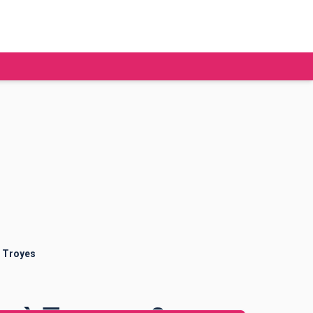
tudier à l'étranger
Ecoles de commerce
Job étudiant
BAFA
Ecoles d'ingénieur
ie étudiante
Universités
ogement étudiant
à Troyes
ourses