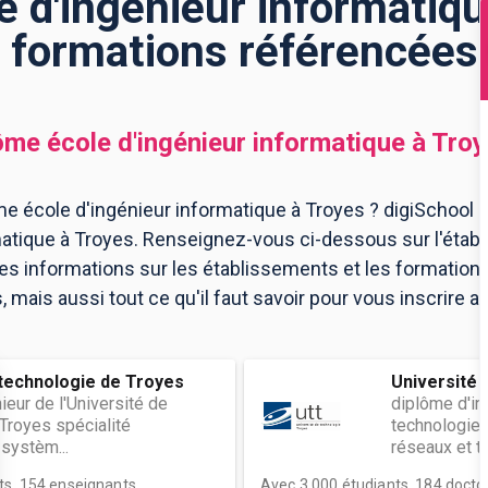
 d'ingénieur informatiqu
formations référencées
ôme école d'ingénieur informatique
à
Troy
e école d'ingénieur informatique à Troyes ? digiSchool O
matique à Troyes. Renseignez-vous ci-dessous sur l'étab
les informations sur les établissements et les formatio
mais aussi tout ce qu'il faut savoir pour vous inscrire a
 technologie de Troyes
Université 
ieur de l'Université de
diplôme d'in
Troyes spécialité
technologie 
 systèm...
réseaux et t..
ts, 154 enseignants
Avec 3 000 étudiants, 184 docto