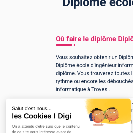
Diplôme école
BTS
Écoles
Masters
Licences pro
Articles
Où faire le diplôme
Dipl
CAP
Bac pro
Vous souhaitez obtenir un Diplôm
Diplôme école d'ingénieur infor
Bachelors
diplôme. Vous trouverez toutes 
rythme ou encore les débouchés, 
informatique à Troyes .
Université de
diplôme d'ingén
technologie de 
informatique et
Avec 3 000 étudiants, 184 doctoran