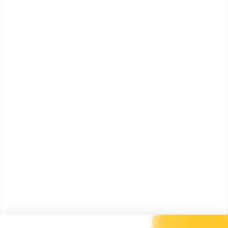
Diplôme d'ingénieur de Télécom
Sud Paris de l'Institut Mines-
Télécom spécialité réseaux
"Télécom SudParis, Ecole d’ingénieurs du numérique,
une réponse aux enjeux des entreprises"Cette école
d'ingénieur, ancienne...
Bac+5
Voir la fiche
ISTY Mantes-Vélizy
diplôme d'ingénieur de l'Institut
des sciences et techniques des
Yvelines de l'université de V...
Institut des sciences et techniques des Yvelines.