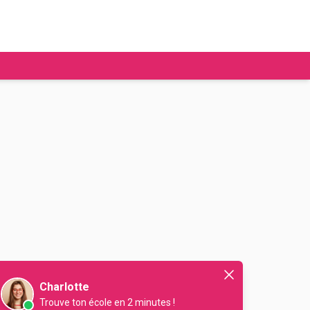
tudier à l'étranger
Ecoles de commerce
Job étudiant
BAFA
Ecoles d'ingénieur
ie étudiante
Universités
ogement étudiant
ourses
Charlotte
Trouve ton école en 2 minutes !