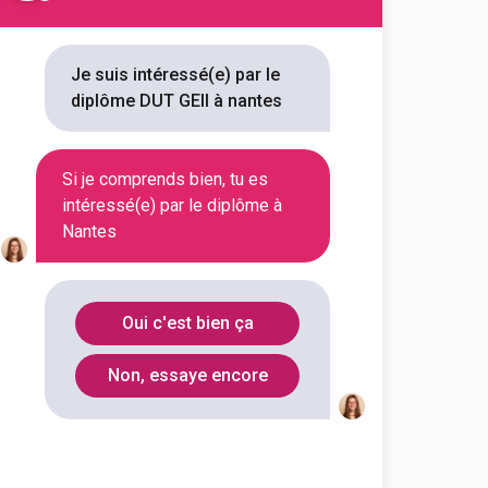
référencées
Je suis intéressé(e) par le
diplôme DUT GEII à nantes
2 DUT GEII à Nantes.
Si je comprends bien, tu es
rouverez toutes les informations
intéressé(e) par le diplôme à
débouchés, mais aussi tout ce
Nantes
tes
Oui c'est bien ça
ectrique et informatique
Non, essaye encore
outes les informations dont tu as
on en cliquant sur le bouton ci-