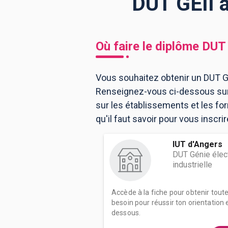
DUT GEII à
BTS
Écoles
Masters
Où faire le diplôme
DUT 
Licences pro
Articles
Vous souhaitez obtenir un DUT GE
CAP
Renseignez-vous ci-dessous sur 
Bac pro
sur les établissements et les f
Bachelors
qu'il faut savoir pour vous inscri
IUT d'Angers
DUT Génie élect
industrielle
Accède à la fiche pour obtenir tout
besoin pour réussir ton orientation e
dessous.