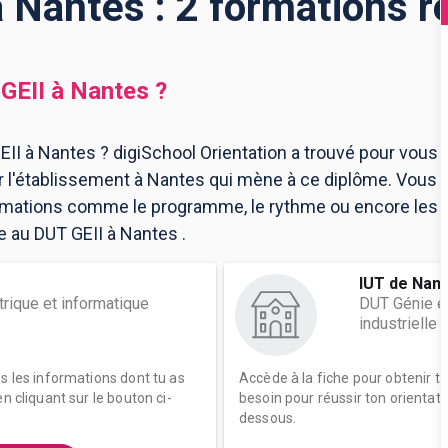
 Nantes : 2 formations 
GEII
à
Nantes
?
II à Nantes ? digiSchool Orientation a trouvé pour vous 
l'établissement à Nantes qui mène à ce diplôme. Vous t
ormations comme le programme, le rythme ou encore les 
re au DUT GEII à Nantes .
IUT de Nan
rique et informatique
DUT Génie él
industrielle
es les informations dont tu as
Accède à la fiche pour obtenir t
n cliquant sur le bouton ci-
besoin pour réussir ton orientati
dessous.