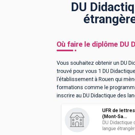
DU Didactiq
étrangère
BTS
Écoles
Masters
Licences pro
Articles
Où faire le diplôme
DU D
CAP
Bac pro
Vous souhaitez obtenir un DU Did
Bachelors
trouvé pour vous 1 DU Didactiqu
l'établissement à Rouen qui mène
formations comme le programme, 
inscrire au DU Didactique des la
UFR de lettre
(Mont-Sa...
DU Didactique d
langue étrangè