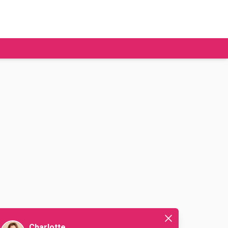
tudier à l'étranger
Ecoles de commerce
Job étudiant
BAFA
Ecoles d'ingénieur
ie étudiante
Universités
ogement étudiant
ourses
Charlotte