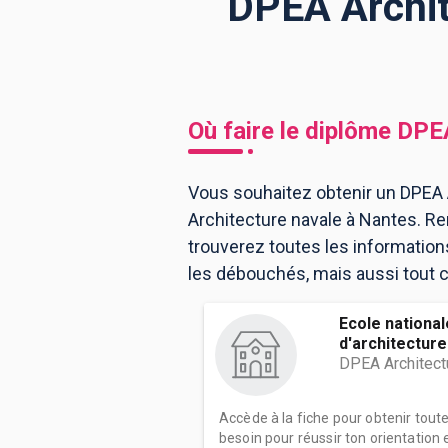
DPEA Archit
BTS
Écoles
Masters
Licences pro
Articles
Où faire le diplôme
DPEA
CAP
Bac pro
Vous souhaitez obtenir un DPEA A
Architecture navale à Nantes. R
Bachelors
trouverez toutes les informatio
les débouchés, mais aussi tout ce
Ecole nationa
d'architecture 
DPEA Architect
Accède à la fiche pour obtenir tout
besoin pour réussir ton orientation e