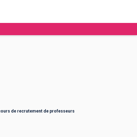
tudier à l'étranger
Ecoles de commerce
Job étudiant
BAFA
Ecoles d'ingénieur
ie étudiante
Universités
ogement étudiant
ours de recrutement de professeurs
ourses