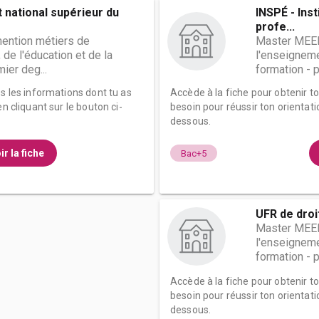
t national supérieur du
INSPÉ - Inst
profe...
ention métiers de
Master MEEF
 de l'éducation et de la
l'enseignemen
ier deg...
formation - p
es les informations dont tu as
Accède à la fiche pour obtenir t
n cliquant sur le bouton ci-
besoin pour réussir ton orientati
dessous.
ir la fiche
Bac+5
UFR de droi
Master MEEF
l'enseignemen
formation - p
Accède à la fiche pour obtenir t
besoin pour réussir ton orientati
dessous.