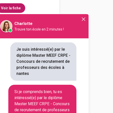
Voir la fiche
Charlotte
Trouve ton école en 2 minutes !
itut national supérieur du
 mention métiers de
t, de l'éducation et de la
Je suis intéressé(e) par le
remier deg...
diplôme Master MEEF CRPE -
Concours de recrutement de
outes les informations dont tu as
professeurs des écoles à
on en cliquant sur le bouton ci-
nantes
Voir la fiche
Si je comprends bien, tu es
intéressé(e) par le diplôme
Master MEEF CRPE - Concours
res, langues et sciences
de recrutement de professeurs