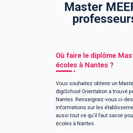
Master MEEF
professeur
BTS
Écoles
Masters
Licences pro
Articles
CAP
Où faire le diplôme
Mast
Bac pro
écoles
à
Nantes
?
Bachelors
Vous souhaitez obtenir un Mast
digiSchool Orientation a trouvé
Nantes. Renseignez-vous ci-dess
informations sur les établissem
aussi tout ce qu'il faut savoir 
écoles à Nantes .