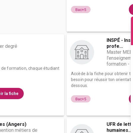
Bac+5
INSPÉ - Inst
er degré
profe...
Master MEEF
l'enseignemen
formation - p
eau de formation, chaque étudiant
Accède à la fiche pour obtenir t
besoin pour réussir ton orientati
dessous.
ir la fiche
Bac+5
es (Angers)
UFR de lett
ention métiers de
humaines...