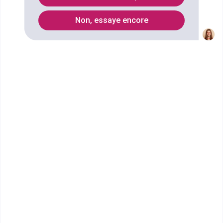
Non, essaye encore
Vous souhaitez obtenir un CPGE Classe préparatoire
Economique et commerciale option économique
(1re année) à Toulon ? digiSchool Orientation a
trouvé pour vous 4 CPGE Classe préparatoire
Economique et commerciale option économique
(1re année) à Toulon. Renseignez-vous ci-dessous
sur l'établissement à Toulon qui mène à ce diplôme.
Vous trouverez toutes les informations sur les
établissements et les formations comme le
programme, le rythme ou encore les débouchés,
mais aussi tout ce qu'il faut savoir pour vous
inscrire au CPGE Classe préparatoire Economique et
commerciale option économique (1re année) à
Toulon .