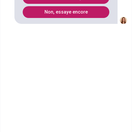
Non, essaye encore
Vous souhaitez obtenir un CPGE Classe préparatoire
Economique et commerciale option économique
(1re année) à Rennes ? digiSchool Orientation a
trouvé pour vous 2 CPGE Classe préparatoire
Economique et commerciale option économique
(1re année) à Rennes. Renseignez-vous ci-dessous
sur l'établissement à Rennes qui mène à ce
diplôme. Vous trouverez toutes les informations sur
les établissements et les formations comme le
programme, le rythme ou encore les débouchés,
mais aussi tout ce qu'il faut savoir pour vous
inscrire au CPGE Classe préparatoire Economique et
commerciale option économique (1re année) à
Rennes .