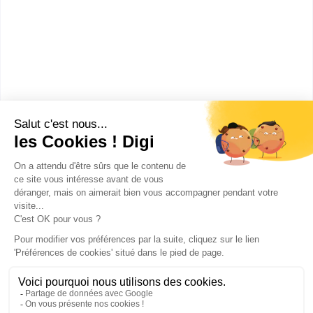
Lycée Notre-Dame du Bon
Secours
CPGE Classe préparatoire
Economique et commerciale
option économique (1re année)
Accède à la fiche pour obtenir toutes les
informations dont tu as besoin pour réussir ton
orientation en cliquant sur le bouton ci-dessous.
Bac+1
Voir la fiche
Publicité sur le réseau digiSchool