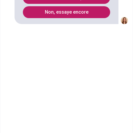
Non, essaye encore
Vous souhaitez obtenir un CPGE Classe préparatoire
Economique et commerciale option économique
(1re année) à Perpignan ? digiSchool Orientation a
trouvé pour vous 1 CPGE Classe préparatoire
Economique et commerciale option économique
(1re année) à Perpignan. Renseignez-vous ci-
dessous sur l'établissement à Perpignan qui mène à
ce diplôme. Vous trouverez toutes les informations
sur les établissements et les formations comme le
programme, le rythme ou encore les débouchés,
mais aussi tout ce qu'il faut savoir pour vous
inscrire au CPGE Classe préparatoire Economique et
commerciale option économique (1re année) à
Perpignan .