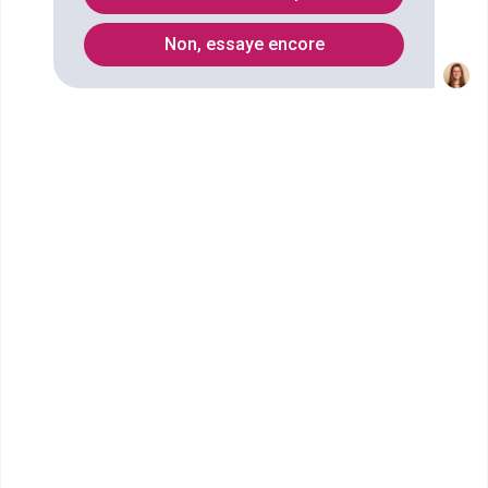
Non, essaye encore
Vous souhaitez obtenir un CPGE Classe préparatoire
Economique et commerciale option économique
(1re année) à Metz ? digiSchool Orientation a trouvé
pour vous 2 CPGE Classe préparatoire Economique
et commerciale option économique (1re année) à
Metz. Renseignez-vous ci-dessous sur
l'établissement à Metz qui mène à ce diplôme. Vous
trouverez toutes les informations sur les
établissements et les formations comme le
programme, le rythme ou encore les débouchés,
mais aussi tout ce qu'il faut savoir pour vous
inscrire au CPGE Classe préparatoire Economique et
commerciale option économique (1re année) à Metz
.