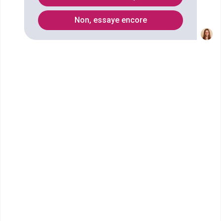
Non, essaye encore
Vous souhaitez obtenir un CPGE Classe préparatoire
Economique et commerciale option économique
(1re année) à Lyon ? digiSchool Orientation a trouvé
pour vous 8 CPGE Classe préparatoire Economique
et commerciale option économique (1re année) à
Lyon. Renseignez-vous ci-dessous sur
l'établissement à Lyon qui mène à ce diplôme. Vous
trouverez toutes les informations sur les
établissements et les formations comme le
programme, le rythme ou encore les débouchés,
mais aussi tout ce qu'il faut savoir pour vous
inscrire au CPGE Classe préparatoire Economique et
commerciale option économique (1re année) à Lyon
.