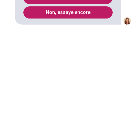
Non, essaye encore
Vous souhaitez obtenir un CPGE Classe préparatoire
de lettres et sciences humaines (2e année ENS
Lyon) Anglais à Nantes ? digiSchool Orientation a
trouvé pour vous 2 CPGE Classe préparatoire de
lettres et sciences humaines (2e année ENS Lyon)
Anglais à Nantes. Renseignez-vous ci-dessous sur
l'établissement à Nantes qui mène à ce diplôme.
Vous trouverez toutes les informations sur les
établissements et les formations comme le
programme, le rythme ou encore les débouchés,
mais aussi tout ce qu'il faut savoir pour vous
inscrire au CPGE Classe préparatoire de lettres et
sciences humaines (2e année ENS Lyon) Anglais à
Nantes .