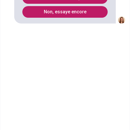
Non, essaye encore
Vous souhaitez obtenir un CPGE Classe préparatoire
de lettres et sciences humaines (2e année ENS
Lyon) Anglais à Lyon ? digiSchool Orientation a
trouvé pour vous 3 CPGE Classe préparatoire de
lettres et sciences humaines (2e année ENS Lyon)
Anglais à Lyon. Renseignez-vous ci-dessous sur
l'établissement à Lyon qui mène à ce diplôme. Vous
trouverez toutes les informations sur les
établissements et les formations comme le
programme, le rythme ou encore les débouchés,
mais aussi tout ce qu'il faut savoir pour vous
inscrire au CPGE Classe préparatoire de lettres et
sciences humaines (2e année ENS Lyon) Anglais à
Lyon .