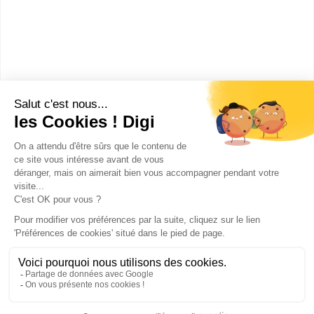
lettres et sciences humaines (2e
année ENS Lyon) Anglais
Accède à la fiche pour obtenir toutes les
informations dont tu as besoin pour réussir ton
orientation en cliquant sur le bouton ci-dessous.
Bac+2
Voir la fiche
Publicité sur le réseau digiSchool
C.G.U/C.G.V
Contact