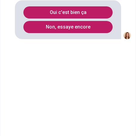
durable spécialité architecture et
Oui c'est bien ça
construction
à
Bourges
?
Non, essaye encore
Vous souhaitez obtenir un Classe de 1re STI2D
sciences et technologies de l'industrie et du
développement durable spécialité architecture et
construction à Bourges ? digiSchool Orientation a
trouvé pour vous 2 Classe de 1re STI2D sciences et
technologies de l'industrie et du développement
durable spécialité architecture et construction à
Bourges. Renseignez-vous ci-dessous sur
l'établissement à Bourges qui mène à ce diplôme.
Vous trouverez toutes les informations sur les
établissements et les formations comme le
programme, le rythme ou encore les débouchés,
mais aussi tout ce qu'il faut savoir pour vous