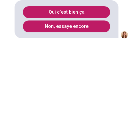
durable spécialité architecture et
Oui c'est bien ça
construction
à
Antibes
?
Non, essaye encore
Vous souhaitez obtenir un Classe de 1re STI2D
sciences et technologies de l'industrie et du
développement durable spécialité architecture et
construction à Antibes ? digiSchool Orientation a
trouvé pour vous 3 Classe de 1re STI2D sciences et
technologies de l'industrie et du développement
durable spécialité architecture et construction à
Antibes. Renseignez-vous ci-dessous sur
l'établissement à Antibes qui mène à ce diplôme.
Vous trouverez toutes les informations sur les
établissements et les formations comme le
programme, le rythme ou encore les débouchés,
mais aussi tout ce qu'il faut savoir pour vous