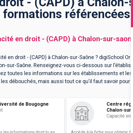
droit - (CAPD) à Chalon-
formations référencées
cité en droit - (CAPD)
à
Chalon-sur-saon
té en droit - (CAPD) à Chalon-sur-Saône ? digiSchool Ori
alon-sur-Saône. Renseignez-vous ci-dessous sur l'établi
ez toutes les informations sur les établissements et l
es débouchés, mais aussi tout ce qu'il faut savoir pour v
iversité de Bougogne
Centre régi
it
Chalon-sur..
Capacité en 
es les informations dont tu as
Accède à la fiche pour obtenir t