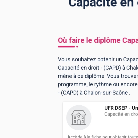
Capacité en 
BTS
Écoles
Masters
Licences pro
Articles
Où faire le diplôme
Capa
CAP
Bac pro
Vous souhaitez obtenir un Capaci
Capacité en droit - (CAPD) à Ch
Bachelors
mène à ce diplôme. Vous trouver
programme, le rythme ou encore l
- (CAPD) à Chalon-sur-Saône .
UFR DSEP - Un
Capacité en dro
Accède à la fiche pour obtenir tout