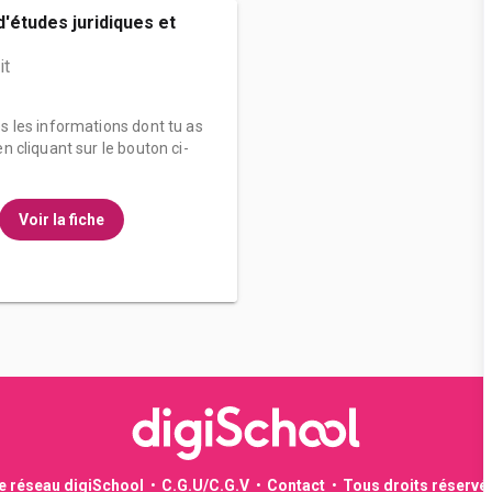
'études juridiques et
it
es les informations dont tu as
n cliquant sur le bouton ci-
Voir la fiche
le réseau digiSchool
C.G.U/C.G.V
Contact
Tous droits réservé