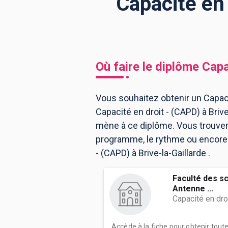
Capacité en 
BTS
Écoles
Masters
Licences pro
Articles
Où faire le diplôme
Capa
CAP
Bac pro
Vous souhaitez obtenir un Capacit
Capacité en droit - (CAPD) à Briv
Bachelors
mène à ce diplôme. Vous trouver
programme, le rythme ou encore l
- (CAPD) à Brive-la-Gaillarde .
Faculté des s
Antenne ...
Capacité en dro
Accède à la fiche pour obtenir tout