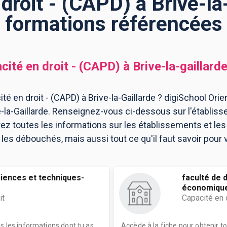
droit - (CAPD) à Brive-la-
formations référencées
cité en droit - (CAPD)
à
Brive-la-gaillard
é en droit - (CAPD) à Brive-la-Gaillarde ? digiSchool Orie
e-la-Gaillarde. Renseignez-vous ci-dessous sur l'établisse
ez toutes les informations sur les établissements et l
es débouchés, mais aussi tout ce qu'il faut savoir pour v
ciences et techniques-
faculté de 
économique
it
Capacité en 
es les informations dont tu as
Accède à la fiche pour obtenir t