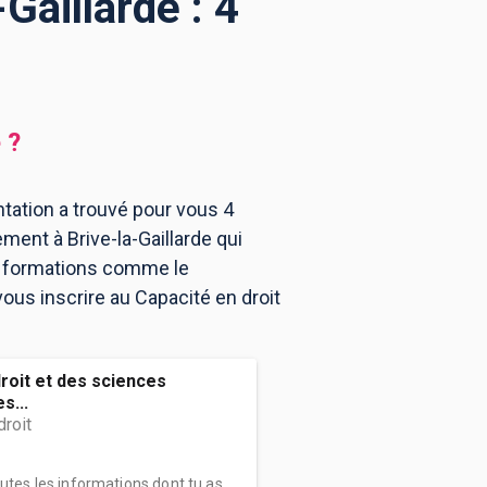
Gaillarde : 4
e
?
ntation a trouvé pour vous 4
ment à Brive-la-Gaillarde qui
es formations comme le
ous inscrire au Capacité en droit
droit et des sciences
s...
droit
outes les informations dont tu as