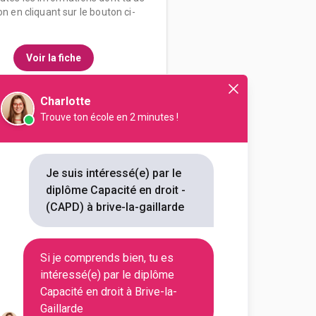
on en cliquant sur le bouton ci-
Voir la fiche
Charlotte
Trouve ton école en 2 minutes !
droit et des sciences
s...
droit
Je suis intéressé(e) par le
diplôme Capacité en droit -
outes les informations dont tu as
(CAPD) à brive-la-gaillarde
on en cliquant sur le bouton ci-
Si je comprends bien, tu es
Voir la fiche
intéressé(e) par le diplôme
Capacité en droit à Brive-la-
Gaillarde