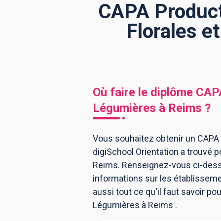
CAPA Producti
Florales e
BTS
Écoles
Masters
Licences pro
Articles
CAP
Où faire le diplôme
CAPA
Bac pro
Légumières
à
Reims
?
Bachelors
Vous souhaitez obtenir un CAPA 
digiSchool Orientation a trouvé 
Reims. Renseignez-vous ci-desso
informations sur les établissem
aussi tout ce qu'il faut savoir p
Légumières à Reims .