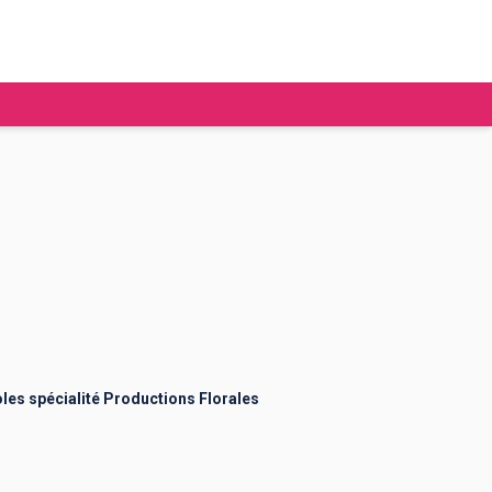
tudier à l'étranger
Ecoles de commerce
Job étudiant
BAFA
Ecoles d'ingénieur
ie étudiante
Universités
ogement étudiant
es spécialité Productions Florales
ourses