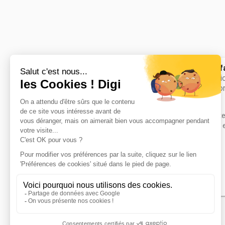
Foyer de l'en
CAPA Production
productions flo
Accède à la fiche pour obtenir tout
besoin pour réussir ton orientation e
dessous.
CAP ou équivalent