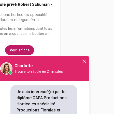
ole privé Robert Schuman -
ions horticoles spécialité
florales et légumières
outes les informations dont tu as
on en cliquant sur le bouton ci-
Voir la fiche
Charlotte
Trouve ton école en 2 minutes !
essionnel Château Potel
ions horticoles spécialité
florales et légumières
Je suis intéressé(e) par le
diplôme CAPA Productions
outes les informations dont tu as
Horticoles spécialité
on en cliquant sur le bouton ci-
Productions Florales et