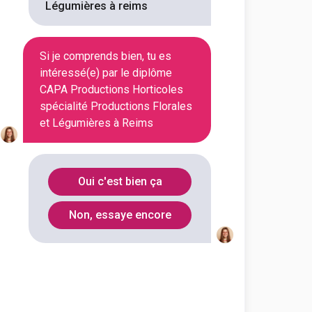
Légumières à reims
Voir la fiche
Si je comprends bien, tu es
intéressé(e) par le diplôme
CAPA Productions Horticoles
ent régional d'enseignement
spécialité Productions Florales
ions horticoles spécialité
et Légumières à Reims
florales et légumières
outes les informations dont tu as
on en cliquant sur le bouton ci-
Oui c'est bien ça
Non, essaye encore
Voir la fiche